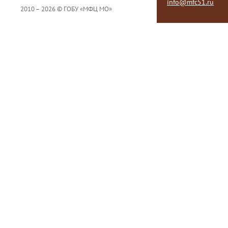
info@mfc51.ru
2010 – 2026 © ГОБУ «МФЦ МО»