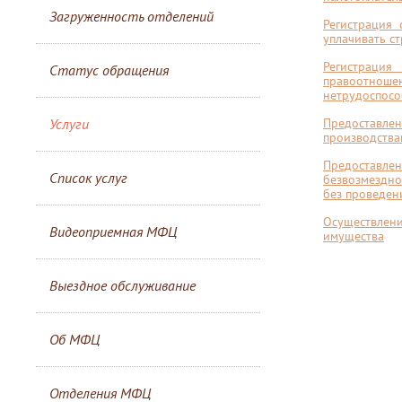
Загруженность отделений
Регистрация 
уплачивать с
Регистраци
Статус обращения
правоотнош
нетрудоспосо
Услуги
Предоставл
производства
Предоставле
Список услуг
безвозмездно
без проведен
Осуществлен
Видеоприемная МФЦ
имущества
Выездное обслуживание
Об МФЦ
Отделения МФЦ