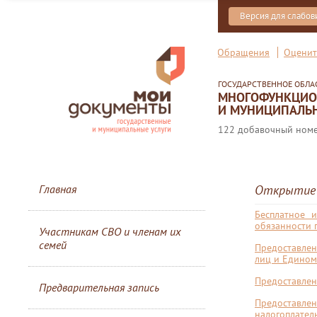
Версия для слабо
Обращения
Оценит
ГОСУДАРСТВЕННОЕ ОБЛ
МНОГОФУНКЦИОН
И МУНИЦИПАЛЬН
122 добавочный номер
Главная
Открытие 
Бесплатное 
обязанности п
Участникам СВО и членам их
семей
Предоставле
лиц и Едином
Предоставлен
Предварительная запись
Предоставл
налогоплател