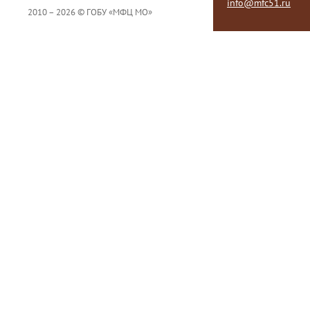
info@mfc51.ru
2010 – 2026 © ГОБУ «МФЦ МО»