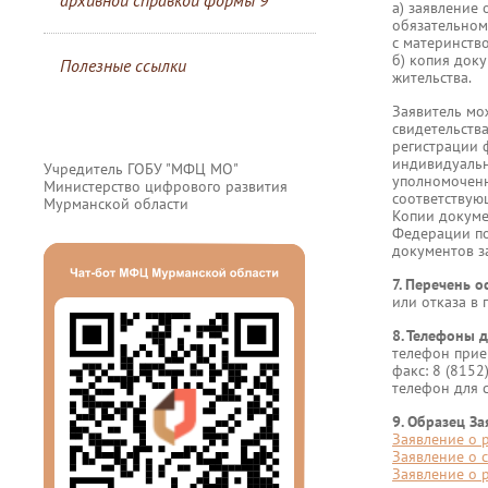
архивной справкой формы 9
а) заявление
обязательном
с материнств
б) копия док
Полезные ссылки
жительства.
Заявитель мо
свидетельства
регистрации 
индивидуальн
Учредитель ГОБУ "МФЦ МО"
уполномоченн
Министерство цифрового развития
соответствую
Мурманской области
Копии докуме
Федерации по
документов 
7. Перечень о
или отказа в 
8. Телефоны д
телефон прием
факс: 8 (8152
телефон для 
9. Образец За
Заявление о р
Заявление о с
Заявление о р