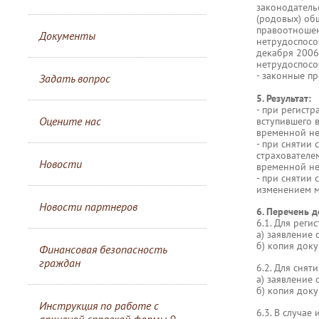
законодатель
(родовых) об
правоотношен
Документы
нетрудоспосо
декабря 2006
нетрудоспособ
- законные п
Задать вопрос
5. Результат:
- при регистр
Оцените нас
вступившего 
временной не
- при снятии 
страхователе
Новости
временной нет
- при снятии 
изменением м
Новости партнеров
6. Перечень 
6.1. Для реги
а) заявление
б) копия док
Финансовая безопасность
граждан
6.2. Для снят
а) заявление
б) копия док
Инструкция по работе с
6.3. В случае