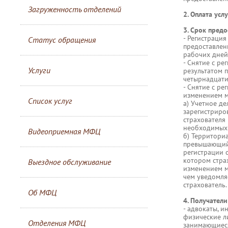
Загруженность отделений
2. Оплата услу
3. Срок предо
- Регистрация
Статус обращения
предоставлен
рабочих дней
- Снятие с ре
Услуги
результатом 
четырнадцати
- Снятие с ре
изменением м
Список услуг
а) Учетное д
зарегистриро
страхователя
необходимых 
Видеоприемная МФЦ
б) Территориа
превышающий 
регистрации с
котором страх
Выездное обслуживание
изменением м
чем уведомля
страхователь.
Об МФЦ
4. Получатели
- адвокаты, 
физические л
Отделения МФЦ
занимающиеся