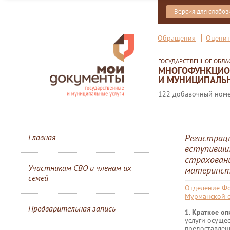
Версия для слабо
Обращения
Оценит
ГОСУДАРСТВЕННОЕ ОБЛ
МНОГОФУНКЦИОН
И МУНИЦИПАЛЬН
122 добавочный номер
Главная
Регистраци
вступивши
страховани
Участникам СВО и членам их
материнс
семей
Отделение Фо
Мурманской 
Предварительная запись
1. Краткое о
услуги осуще
предоставлен