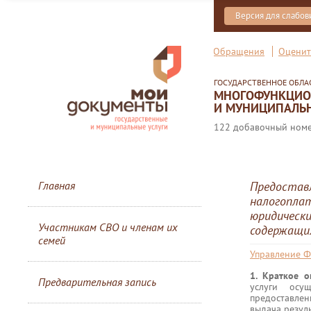
Версия для слабо
Обращения
Оценит
ГОСУДАРСТВЕННОЕ ОБЛ
МНОГОФУНКЦИОН
И МУНИЦИПАЛЬН
122 добавочный номер
Главная
Предоставл
налогоплат
юридически
Участникам СВО и членам их
содержащи
семей
Управление Ф
1. Краткое 
Предварительная запись
услуги осу
предоставлен
выдача резуль