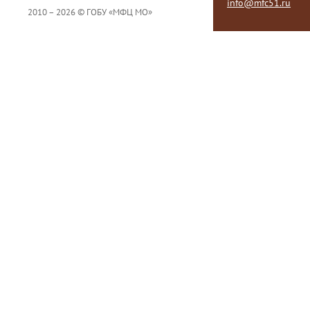
info@mfc51.ru
2010 – 2026 © ГОБУ «МФЦ МО»