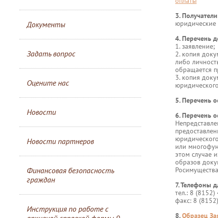
оплаты
3. Получатели
юридические 
Документы
4. Перечень 
1. заявление;
Задать вопрос
2. копия док
либо личност
обращается п
3. копия док
Оцените нас
юридического
5. Перечень 
Новости
6. Перечень о
Непредставле
предоставлен
юридического
Новости партнеров
или многофун
этом случае 
образов доку
Финансовая безопасность
Росимущества
граждан
7. Телефоны д
тел.: 8 (8152)
факс: 8 (8152
Инструкция по работе с
8.
Образец За