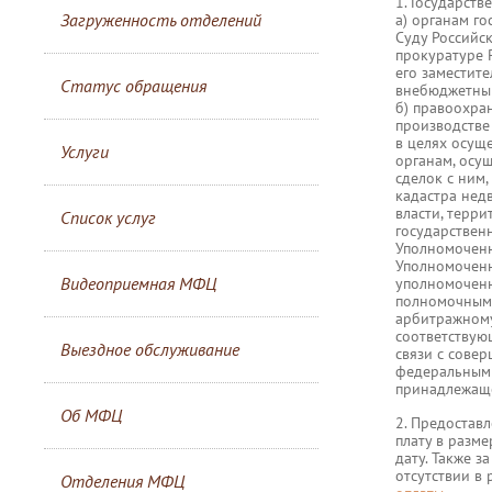
1. Государств
Загруженность отделений
а) органам г
Суду Российс
прокуратуре 
его заместит
Статус обращения
внебюджетны
б) правоохра
производстве
в целях осущ
Услуги
органам, осу
сделок с ним
кадастра нед
власти, терр
Список услуг
государствен
Уполномоченн
Уполномоченн
Видеоприемная МФЦ
уполномоченн
полномочным 
арбитражному
соответствую
Выездное обслуживание
связи с сове
федеральными
принадлежаще
Об МФЦ
2. Предостав
плату в разм
дату. Также 
отсутствии в 
Отделения МФЦ