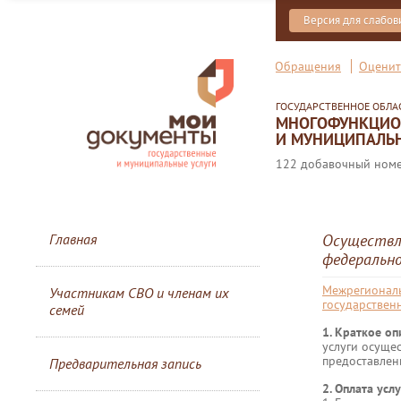
Версия для слабо
Обращения
Оценит
ГОСУДАРСТВЕННОЕ ОБЛ
МНОГОФУНКЦИОН
И МУНИЦИПАЛЬН
122 добавочный номер
Главная
Осуществле
федеральн
Межрегиональ
Участникам СВО и членам их
государствен
семей
1. Краткое о
услуги осуще
предоставлен
Предварительная запись
2. Оплата услу