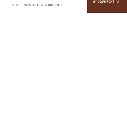
info@mfc51.ru
2010 – 2026 © ГОБУ «МФЦ МО»