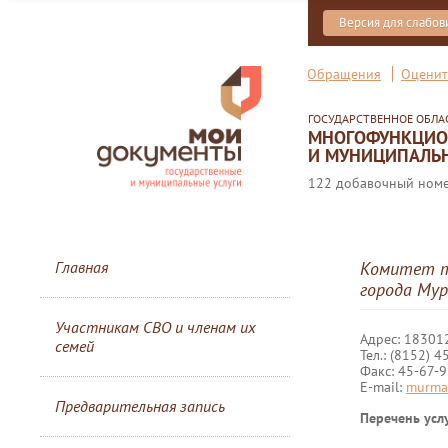
Версия для слабо
Обращения
Оценит
ГОСУДАРСТВЕННОЕ ОБЛ
МНОГОФУНКЦИОН
И МУНИЦИПАЛЬН
122 добавочный номер
Главная
Комитет т
города Му
Участникам СВО и членам их
Адрес: 183012
семей
Тел.: (8152) 4
Факс: 45-67-
E-mail:
murma
Предварительная запись
Перечень услу