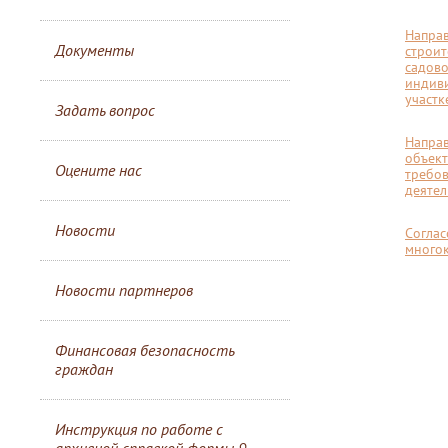
Направ
Документы
строит
садово
индиви
участк
Задать вопрос
Направ
объект
Оцените нас
требов
деятел
Новости
Соглас
много
Новости партнеров
Финансовая безопасность
граждан
Инструкция по работе с