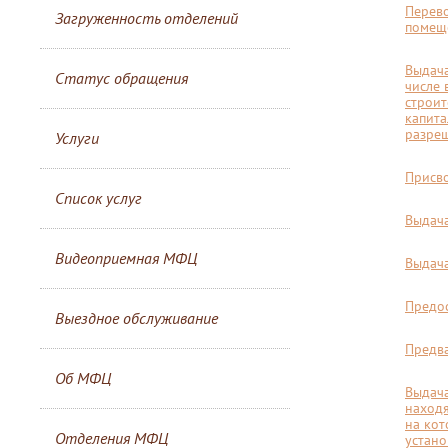
Перев
Загруженность отделений
помещ
Выдача
Статус обращения
числе 
строит
капита
разре
Услуги
Присво
Список услуг
Выдача
Видеоприемная МФЦ
Выдача
Предос
Выездное обслуживание
Предва
Об МФЦ
Выдача
находя
на кот
Отделения МФЦ
устано