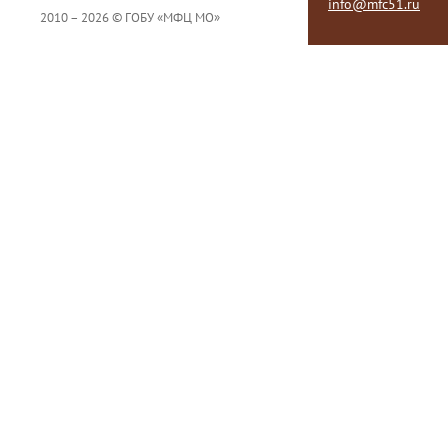
info@mfc51.ru
2010 – 2026 © ГОБУ «МФЦ МО»