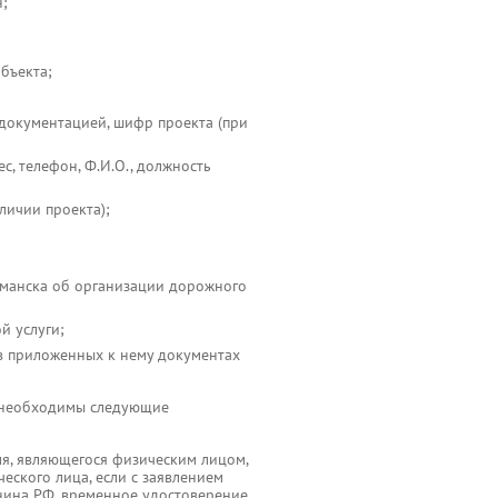
н;
бъекта;
 документацией, шифр проекта (при
, телефон, Ф.И.О., должность
личии проекта);
манска об организации дорожного
й услуги;
 в приложенных к нему документах
 необходимы следующие
ля, являющегося физическим лицом,
еского лица, если с заявлением
анина РФ, временное удостоверение