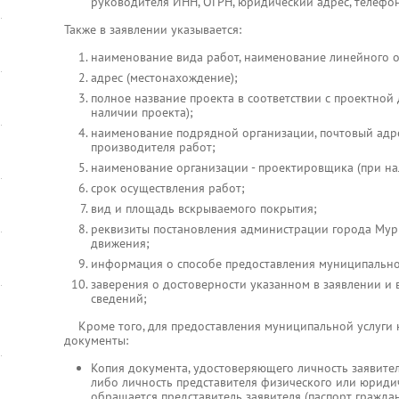
руководителя ИНН, ОГРН, юридический адрес, телефо
Также в заявлении указывается:
наименование вида работ, наименование линейного о
адрес (местонахождение);
полное название проекта в соответствии с проектной
наличии проекта);
наименование подрядной организации, почтовый адрес
производителя работ;
наименование организации - проектировщика (при на
срок осуществления работ;
вид и площадь вскрываемого покрытия;
реквизиты постановления администрации города Мур
движения;
информация о способе предоставления муниципально
заверения о достоверности указанном в заявлении и
сведений;
Кроме того, для предоставления муниципальной услуги
документы:
Копия документа, удостоверяющего личность заявите
либо личность представителя физического или юридич
обращается представитель заявителя (паспорт гражд