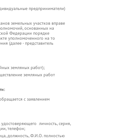
индивидуальные предприниматели)
ланов земельных участков вправе
 полномочий, основанных на
ской Федерации порядке
акте уполномоченного на то
ния (далее - представитель
йных земляных работ);
уществление земляных работ
ги:
 обращается с заявлением
, удостоверяющего личность, серия,
ции, телефон;
а, должность, Ф.И.О. полностью