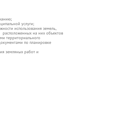
жанию;
ципальной услуги;
ожности использования земель,
) расположенных на них объектов
ами территориального
 документами по планировке
ия земляных работ и