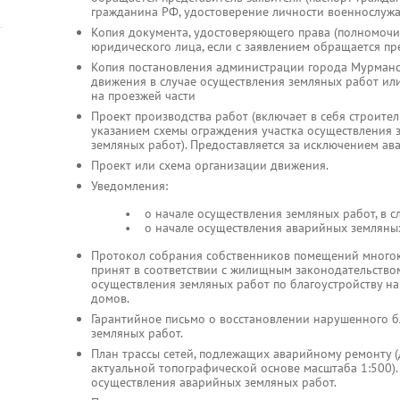
гражданина РФ, удостоверение личности военнослужа
Копия документа, удостоверяющего права (полномочи
юридического лица, если с заявлением обращается пре
Копия постановления администрации города Мурманс
движения в случае осуществления земляных работ ил
на проезжей части
Проект производства работ (включает в себя строите
указанием схемы ограждения участка осуществления 
земляных работ). Предоставляется за исключением ав
Проект или схема организации движения.
Уведомления:
• о начале осуществления земляных работ, в случ
• о начале осуществления аварийных земляных рабо
Протокол собрания собственников помещений многок
принят в соответствии с жилищным законодательством
осуществления земляных работ по благоустройству н
домов.
Гарантийное письмо о восстановлении нарушенного б
земляных работ.
План трассы сетей, подлежащих аварийному ремонту 
актуальной топографической основе масштаба 1:500).
осуществления аварийных земляных работ.