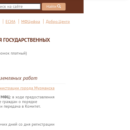
Найти
ЕСИА
МФЦифра
Добро.Центр
Я ГОСУДАРСТВЕННЫХ
вонок платный)
 земляных работ
инистрации города Мурманска
в МФЦ:
в ходе предоставления
е граждан о порядке
и передача в Комитет.
чих дней со дня регистрации