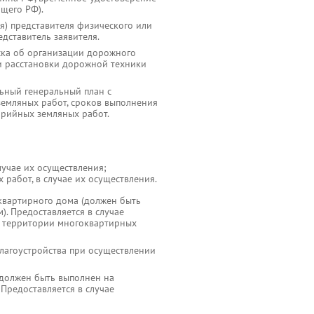
щего РФ).
я) представителя физического или
дставитель заявителя.
ка об организации дорожного
и расстановки дорожной техники
льный генеральный план с
земляных работ, сроков выполнения
арийных земляных работ.
ае их осуществления;
т, в случае их осуществления.
вартирного дома (должен быть
). Предоставляется в случае
а территории многоквартирных
лагоустройства при осуществлении
(должен быть выполнен на
 Предоставляется в случае