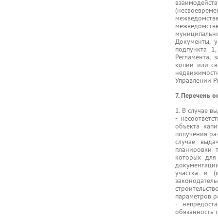
взаимодейств
(несвоевре
межведомст
межведомстве
муниципально
Документы, у
подпункта 1,
Регламента, 
копии или св
недвижимости
Управлении Р
7. Перечень о
1. В случае в
- несоответс
объекта капи
получения ра
случае выда
планировки 
которых для
документации
участка и (
законодател
строительст
параметров р
- непредост
обязанность 