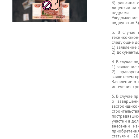
6) решение 
лицензии на 
недрами.
Уведомление 
подпунктах 3),
3. В случае
технико-эко
следующие д
1) заявление
2) документы,
4. В случае 
1) заявление 
2) правоуст
заявителем п
Заявление о 
истечения ср
5. В случае 
о завершени
застройщиком
строительст
пострадавших
участии в до
внесении из
приобретени
статьями 2