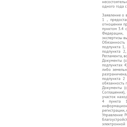
несостоятельн
одного года с
Заявление о 
1 , предост
отношении пр
пунктом 3.4 с
Федерации, 
экспертизы в
Обязанность 
подпункта 1, 
подпункта 2,
Регламента, в
Документы (св
подпунктах 4
либо земельн
разграничена
подпункта 2
обязанность 
Документы (с
Соглашения), 
участок наход
4 пункта 1
информацион
регистрации, 
Управление Р
благоустройс
электронно