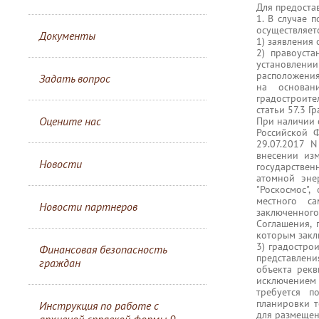
Для предоста
1. В случае 
осуществляет
Документы
1) заявления
2) правоуст
установлении
расположения
Задать вопрос
на основан
градостроите
статьи 57.3 
Оцените нас
При наличии 
Российской Ф
29.07.2017 
внесении из
Новости
государстве
атомной эне
"Роскосмос"
местного са
Новости партнеров
заключенного
Соглашения, 
которым закл
3) градострои
Финансовая безопасность
представлен
граждан
объекта рекв
исключением 
требуется п
планировки т
Инструкция по работе с
для размещен