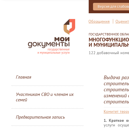
Версия для слабо
Обращения
Оценит
ГОСУДАРСТВЕННОЕ ОБЛ
МНОГОФУНКЦИОН
И МУНИЦИПАЛЬН
122 добавочный номер
Главная
Выдача ра
строительс
строитель
Участникам СВО и членам их
изменений 
семей
строительс
Комитет терр
Предварительная запись
1. Краткое 
услуги осущ