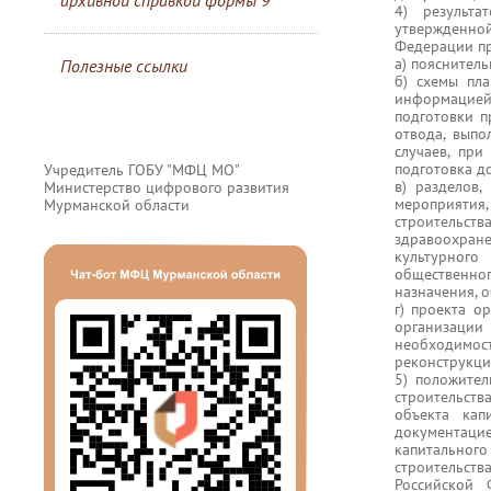
архивной справкой формы 9
4) результ
утвержденной
Федерации пр
а) пояснитель
Полезные ссылки
б) схемы пла
информацией
подготовки 
отвода, выпо
случаев, при
подготовка д
Учредитель ГОБУ "МФЦ МО"
в) разделов
Министерство цифрового развития
мероприятия
Мурманской области
строительст
здравоохран
культурного
общественног
назначения, 
г) проекта о
организации
необходимост
реконструкци
5) положител
строительств
объекта кап
документац
капитального
строительств
Российской 