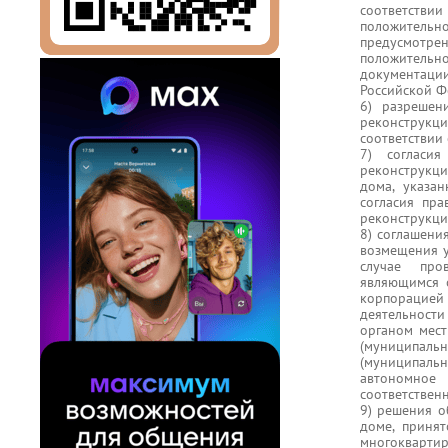
соответств
положительно
предусмотрен
положительн
документации
Российской Ф
6) разрешен
реконструкц
соответствии
7) согласия
реконструкци
дома, указан
согласия пр
реконструкци
8) соглашени
возмещения у
случае про
являющимся о
корпорацией 
деятельности
органом мест
(муниципаль
(муниципальн
автономное
соответствен
9) решения 
доме, приня
многоквартир