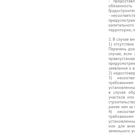
- предостав
обязанност
Градостроите
- несоответс
предусмотре
капитального
территории, 
2. В случае в
1) отсутстви
Перечень док
случае, если
правоустана
предусмотре
заявления о 
2) недостове
3) несоотве
требованиям
установленны
в случае об
участков или
строительств
ранее чем за
4) несоотве
требованиям
установленны
или для вне
земельного уч