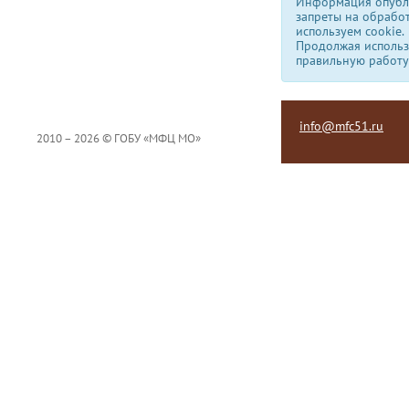
Информация опубли
запреты на обрабо
используем сookie.
Продолжая использо
правильную работу
info@mfc51.ru
2010 – 2026 © ГОБУ «МФЦ МО»