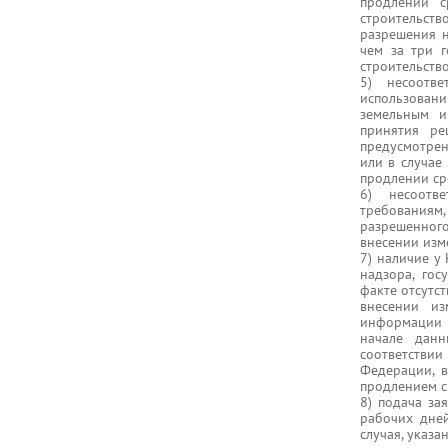
продлении с
строительств
разрешения н
чем за три 
строительство
5) несоотве
использовани
земельным и
принятия ре
предусмотрен
или в случае
продлении ср
6) несоотве
требованиям
разрешенного
внесении изм
7) наличие у
надзора, гос
факте отсутст
внесении из
информации 
начале данн
соответствии
Федерации, в
продлением с
8) подача за
рабочих дней
случая, указа