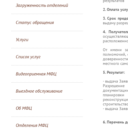
результатов
Загруженность отделений
2. Оплата усл
3. Срок пред
Статус обращения
выдачу разре
4. Получател
осуществляю
Услуги
расположенно
От имени за
полномочий,
Список услуг
доверенности
местного сам
5. Результат:
Видеоприемная МФЦ
- выдача Зая
Разрешение 
документаци
Выездное обслуживание
планировки 
реконструк
строительств
Об МФЦ
- выдача Зая
6. Перечень 
Отделения МФЦ