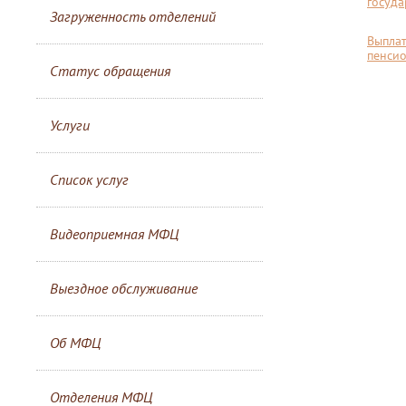
госуд
Загруженность отделений
Выплат
пенси
Статус обращения
Услуги
Список услуг
Видеоприемная МФЦ
Выездное обслуживание
Об МФЦ
Отделения МФЦ