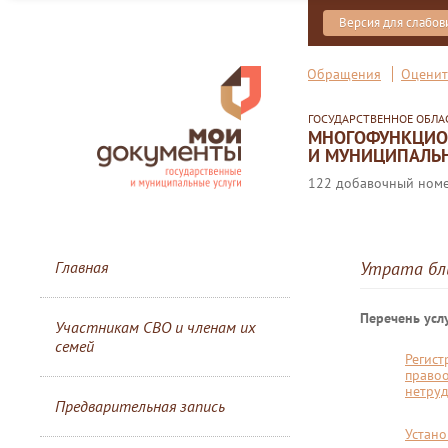
Версия для слабо
Обращения
Оценит
ГОСУДАРСТВЕННОЕ ОБЛ
МНОГОФУНКЦИОН
И МУНИЦИПАЛЬН
122 добавочный номер
Главная
Утрата бли
Перечень услу
Участникам СВО и членам их
семей
Регист
правоо
нетруд
Предварительная запись
Устано