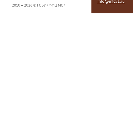
info@mfc51.ru
2010 – 2026 © ГОБУ «МФЦ МО»