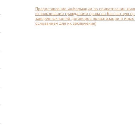
Предоставление информации по приватизации жил
использовании гражданами права на бесплатную п
заверенных копий договоров приватизации и иных
основанием для их заключения)