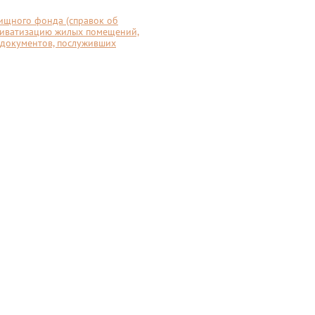
ищного фонда (справок об
риватизацию жилых помещений,
 документов, послуживших