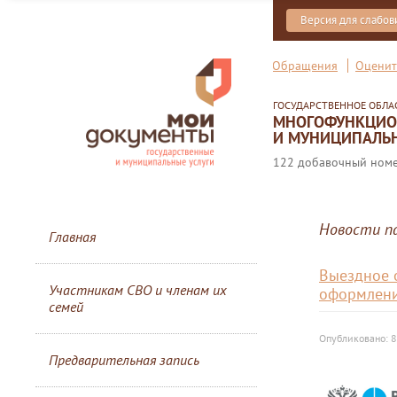
Версия для слабо
Обращения
Оценит
ГОСУДАРСТВЕННОЕ ОБЛ
МНОГОФУНКЦИОН
И МУНИЦИПАЛЬН
122 добавочный номер
Новости п
Главная
Выездное 
Участникам СВО и членам их
оформлени
семей
Опубликовано: 8
Предварительная запись