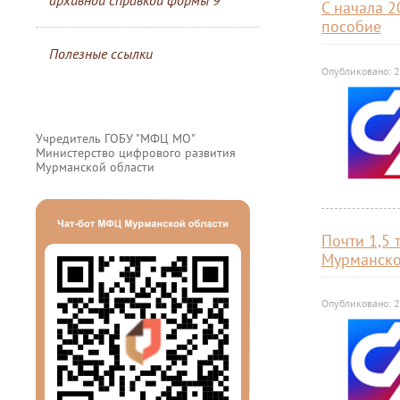
архивной справкой формы 9
С начала 2
пособие
Полезные ссылки
Опубликовано: 2
Учредитель ГОБУ "МФЦ МО"
Министерство цифрового развития
Мурманской области
Почти 1,5
Мурманско
Опубликовано: 