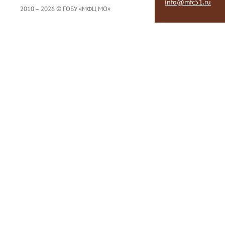
info@mfc51.ru
2010 – 2026 © ГОБУ «МФЦ МО»