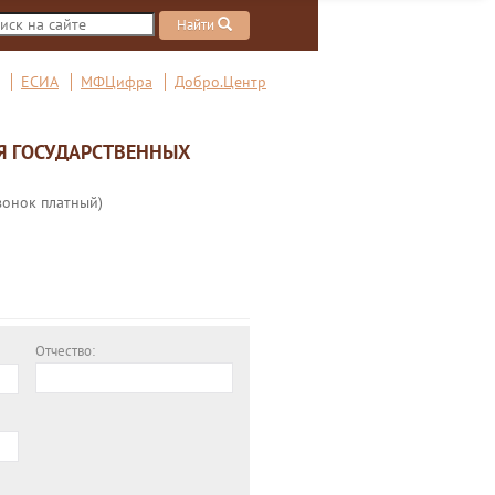
Найти
ЕСИА
МФЦифра
Добро.Центр
Я ГОСУДАРСТВЕННЫХ
вонок платный)
Отчество: