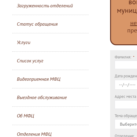
во
Загруженность отделений
муниц
не
Статус обращения
пре
Услуги
Фамилия:
Список услуг
Дата рожден
Видеоприемная МФЦ
Адрес места
Выездное обслуживание
Об МФЦ
Тема обраще
Отделения МФЦ
Отделение: