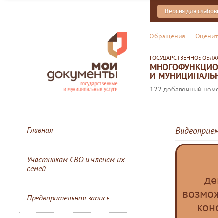
Версия для слабо
Обращения
Оценит
ГОСУДАРСТВЕННОЕ ОБЛ
МНОГОФУНКЦИОН
И МУНИЦИПАЛЬН
122 добавочный номер
Главная
Видеоприе
Участникам СВО и членам их
семей
де
возмо
Предварительная запись
кон