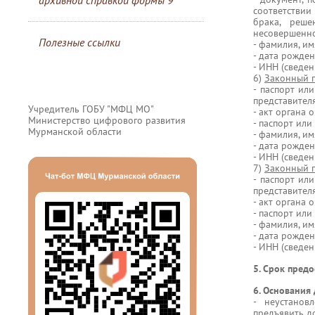
архивной справкой формы 9
соответстви
брака, реш
несовершенно
Полезные ссылки
- фамилия, им
- дата рожден
- ИНН (сведен
6)
Законный п
- паспорт ил
представителя
Учредитель ГОБУ "МФЦ МО"
- акт органа 
Министерство цифрового развития
- паспорт или
Мурманской области
- фамилия, им
- дата рожден
- ИНН (сведен
7)
Законный п
- паспорт ил
представителя
- акт органа 
- паспорт или
- фамилия, им
- дата рожден
- ИНН (сведен
5. Срок предо
6. Основания 
- неустанов
предъявить д