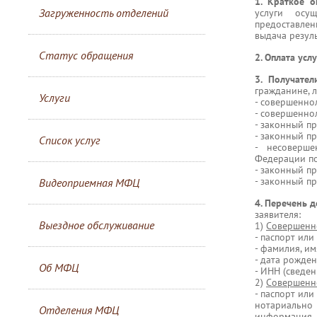
1. Краткое 
Загруженность отделений
услуги осу
предоставлен
выдача резул
Статус обращения
2. Оплата услу
3. Получател
гражданине, л
Услуги
- совершенно
- совершенно
- законный пр
- законный пр
Список услуг
- несоверше
Федерации по
- законный п
- законный п
Видеоприемная МФЦ
4. Перечень 
заявителя:
Выездное обслуживание
1)
Совершенно
- паспорт или
- фамилия, им
- дата рожден
Об МФЦ
- ИНН (сведен
2)
Совершенно
- паспорт ил
нотариально
Отделения МФЦ
информация 