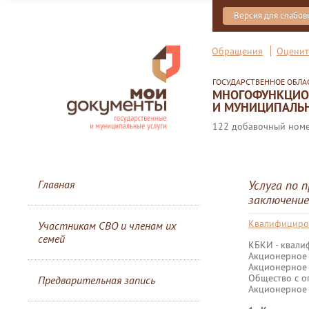
Версия для слабо
Обращения
Оценит
ГОСУДАРСТВЕННОЕ ОБЛ
МНОГОФУНКЦИОН
И МУНИЦИПАЛЬН
122 добавочный номер
Главная
Услуга по 
заключение
Квалифициро
Участникам СВО и членам их
семей
КБКИ - квали
Акционерное
Акционерное
Общество с о
Предварительная запись
Акционерное 