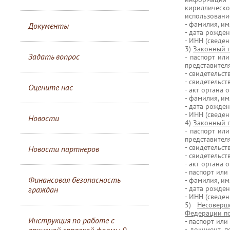
кирилличес
использовани
- фамилия, им
Документы
- дата рожден
- ИНН (сведен
3)
Законный п
Задать вопрос
- паспорт ил
представителя
- свидетельст
- свидетельст
Оцените нас
- акт органа 
- фамилия, им
- дата рожден
- ИНН (сведен
Новости
4)
Законный п
- паспорт ил
представителя
- свидетельст
Новости партнеров
- свидетельст
- акт органа 
- паспорт или
Финансовая безопасность
- фамилия, им
- дата рожден
граждан
- ИНН (сведен
5)
Несоверш
Федерации по
Инструкция по работе с
- паспорт или
- документ, 