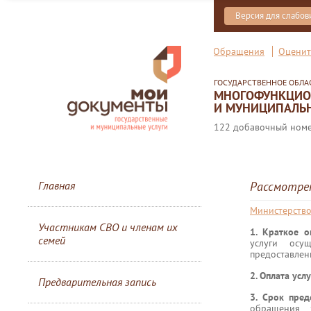
Версия для слабо
Обращения
Оценит
ГОСУДАРСТВЕННОЕ ОБЛ
МНОГОФУНКЦИОН
И МУНИЦИПАЛЬН
122 добавочный номер
Главная
Рассмотре
Министерств
Участникам СВО и членам их
1. Краткое 
семей
услуги осу
предоставлен
2. Оплата услу
Предварительная запись
3. Срок пред
обращения з