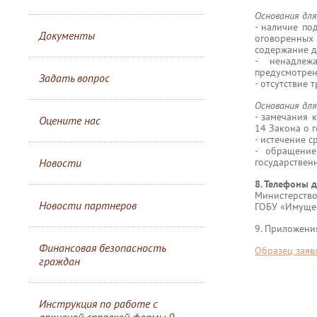
Основания дл
- наличие по
Документы
оговоренных
содержание д
- ненадлеж
предусмотрен
Задать вопрос
- отсутствие 
Основания для
- замечания 
Оцените нас
14 Закона о 
- истечение с
- обращение
Новости
государственн
8. Телефоны д
Министерство:
Новости партнеров
ГОБУ «Имущес
9. Приложени
Финансовая безопасность
Образец заяв
граждан
Инструкция по работе с