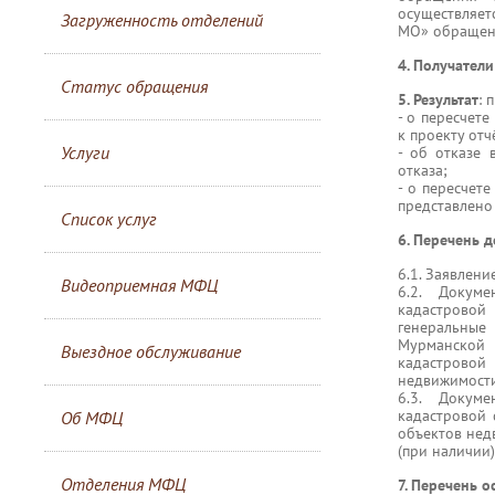
осуществляет
Загруженность отделений
МО» обращени
4. Получатели
Статус обращения
5. Результат
: 
- о пересчет
к проекту отч
Услуги
- об отказе 
отказа;
- о пересчет
представлено
Список услуг
6. Перечень 
6.1. Заявление
Видеоприемная МФЦ
6.2. Докум
кадастровой
генеральные
Мурманской 
Выездное обслуживание
кадастровой
недвижимости
6.3. Докум
кадастровой 
Об МФЦ
объектов нед
(при наличии)
Отделения МФЦ
7. Перечень о