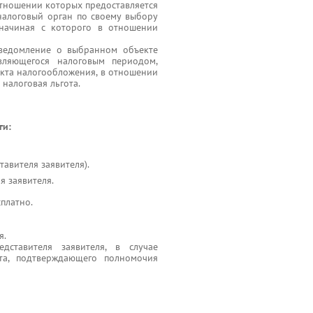
тношении которых предоставляется
 налоговый орган по своему выбору
 начиная с которого в отношении
уведомление о выбранном объекте
вляющегося налоговым периодом,
кта налогообложения, в отношении
налоговая льгота.
ги:
авителя заявителя).
 заявителя.
сплатно.
я.
едставителя заявителя, в случае
нта, подтверждающего полномочия