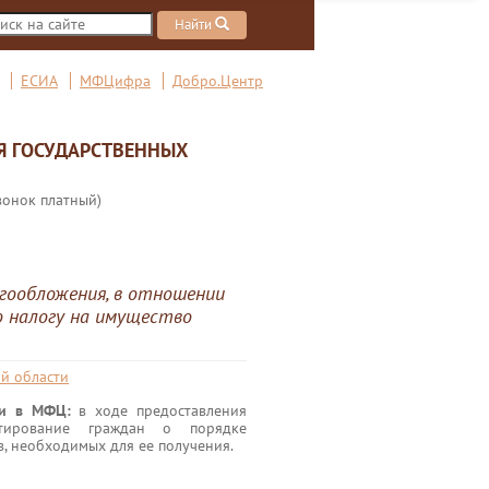
Найти
ЕСИА
МФЦифра
Добро.Центр
Я ГОСУДАРСТВЕННЫХ
вонок платный)
гообложения, в отношении
о налогу на имущество
й области
ги в МФЦ:
в ходе предоставления
ьтирование граждан о порядке
в, необходимых для ее получения.