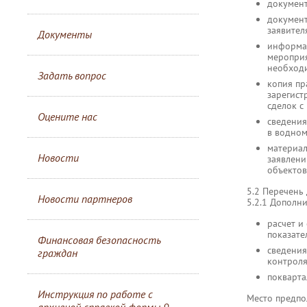
документ
документ
заявител
Документы
информац
мероприя
необходи
Задать вопрос
копия пр
зарегист
сделок с
Оцените нас
сведения
в водном
материал
Новости
заявлени
объектов
5.2 Перечень
Новости партнеров
5.2.1 Дополни
расчет и
показате
Финансовая безопасность
сведения
граждан
контроля
покварта
Инструкция по работе с
Место предпо