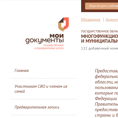
Версия для слабо
Обращения
Оценит
ГОСУДАРСТВЕННОЕ ОБЛ
МНОГОФУНКЦИОН
И МУНИЦИПАЛЬН
122 добавочный номер
Главная
Предоставл
федеральн
области, н
Участникам СВО и членам их
пользовани
семей
которые п
Федерации 
Правительс
Предварительная запись
предоставл
страны и б