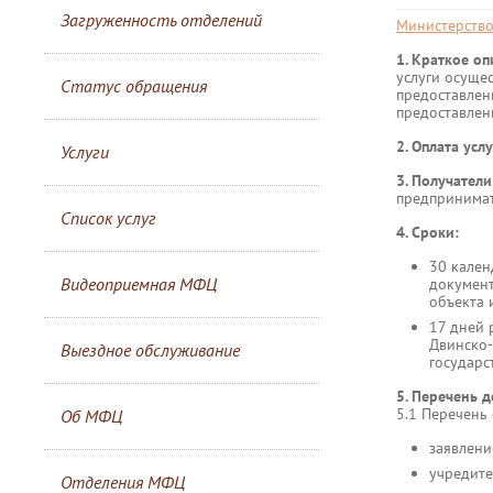
Загруженность отделений
Министерство
1. Краткое о
услуги осуще
Статус обращения
предоставлен
предоставлени
2. Оплата усл
Услуги
3. Получатели
предпринимат
Список услуг
4. Сроки:
30 кален
Видеоприемная МФЦ
документ
объекта 
17 дней 
Двинско-
Выездное обслуживание
государс
5. Перечень 
5.1 Перечень
Об МФЦ
заявлени
учредите
Отделения МФЦ