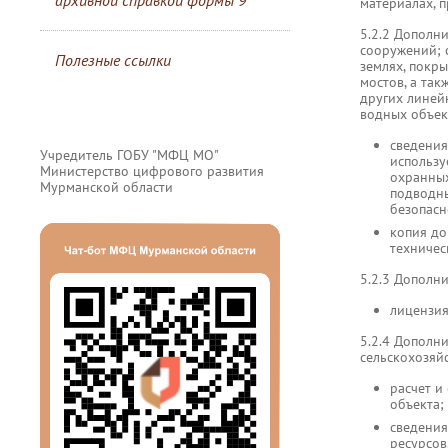
архивной справкой формы 9
материалах, 
5.2.2 Дополн
сооружений; 
Полезные ссылки
землях, покр
мостов, а та
других линейн
водных объек
сведения
Учредитель ГОБУ "МФЦ МО"
использу
Министерство цифрового развития
охранных
Мурманской области
подводны
безопасн
копия до
техничес
5.2.3 Дополн
лицензия
5.2.4 Дополн
сельскохозяйс
расчет и
объекта;
сведения
ресурсов