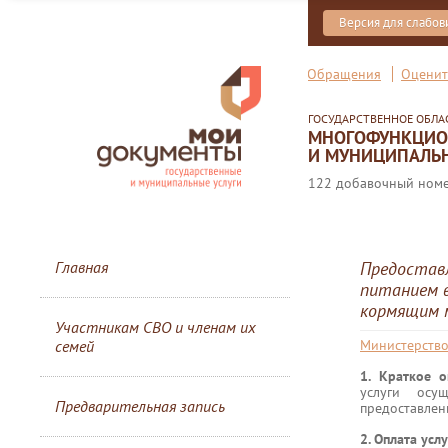
Версия для слабо
Обращения
Оценит
ГОСУДАРСТВЕННОЕ ОБЛ
МНОГОФУНКЦИОН
И МУНИЦИПАЛЬН
122 добавочный номер
Главная
Предоставл
питанием 
кормящим 
Участникам СВО и членам их
семей
Министерство
1.
Краткое о
услуги осу
Предварительная запись
предоставлен
2. Оплата усл