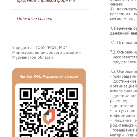
архивной справкой формы 9
семью;
4) документ
последних к
Полезные ссылки
месяцем пода
7. Перечень 
денежной вы
7.1. Основан
Учредитель ГОБУ "МФЦ МО"
7.2. Основани
Министерство цифрового развития
- несоответс
Мурманской области
- представле
7.3. Основан
- прекращени
- достижение
организацие
вскармливани
- достижени
размере;
- достижение 
- отсутстви
информации о
- лишение м
родительских
- помещение 
матери (еди