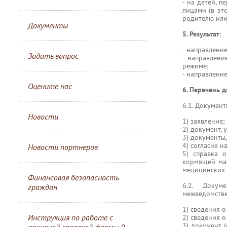
- на детей, 
лицами (в эт
родителю или
Документы
5. Результат
:
- направлени
Задать вопрос
- направлени
режиме;
- направлени
Оцените нас
6. Перечень 
6.1. Документ
Новости
1) заявление;
2) документ,
3) документы
4) согласие н
Новости партнеров
5) справка 
кормящей мат
медицинских 
Финансовая безопасность
6.2. Докум
граждан
межведомстве
1) сведения о
Инструкция по работе с
2) сведения о
3) документ 