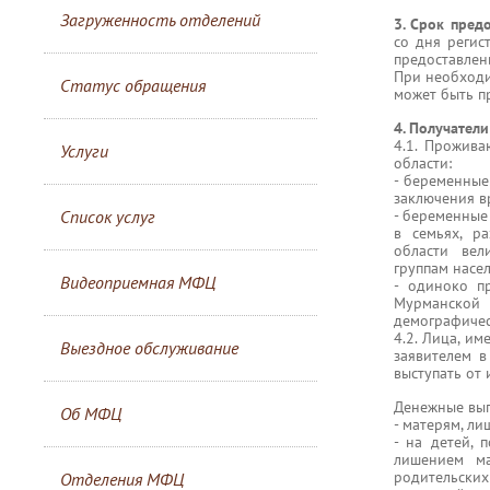
Загруженность отделений
3. Срок пред
со дня регис
предоставлен
При необходи
Статус обращения
может быть п
4. Получатели
4.1. Прожив
Услуги
области:
- беременные
заключения в
Список услуг
- беременные
в семьях, р
области вел
группам насе
Видеоприемная МФЦ
- одиноко п
Мурманской
демографичес
4.2. Лица, и
Выездное обслуживание
заявителем в
выступать от 
Денежные вып
Об МФЦ
- матерям, л
- на детей, 
лишением ма
родительских
Отделения МФЦ