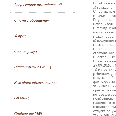
Пособия назн
Загруженность отделений
а) гражданам
б) гражданам
и начальствую
Государствен
Статус обращения
исполнительн
и гражданско
иностранных г
Услуги
международн
в) постоянно
гражданства, 
г) временно 
Список услуг
страхованию 
иностранным 
Право на ежем
29.09.2020 г.
Видеоприемная МФЦ
в) матери ли
ребенком, ув
отпуска по б
физическими 
Выездное обслуживание
занимающимис
прекращением
которых в со
Об МФЦ
(или) лицензи
находящихся 
в воинских ча
отпуска по ух
Отделения МФЦ
таких воински