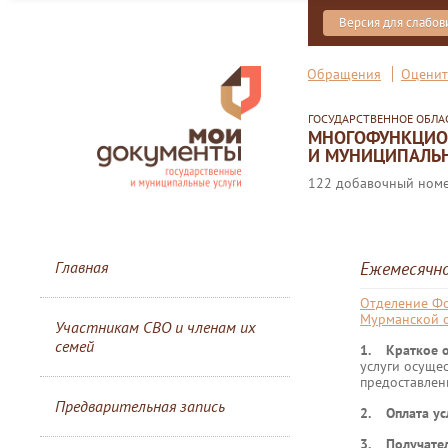
Версия для слабо
Обращения
Оценит
ГОСУДАРСТВЕННОЕ ОБЛ
МНОГОФУНКЦИОН
И МУНИЦИПАЛЬН
122 добавочный номер
Главная
Ежемесячно
Отделение Фо
Мурманской 
Участникам СВО и членам их
семей
1. Краткое о
услуги осуще
предоставлен
Предварительная запись
2. Оплата ус
3. Получате