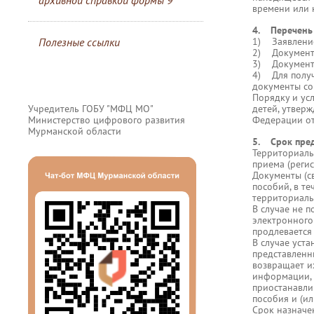
архивной справкой формы 9
времени или 
4. Перечень 
Полезные ссылки
1) Заявлени
2) Документ,
3) Документ,
4) Для получ
документы со
Порядку и ус
Учредитель ГОБУ "МФЦ МО"
детей, утвер
Министерство цифрового развития
Федерации от
Мурманской области
5. Срок пред
Территориаль
приема (регис
Документы (с
пособий, в т
территориаль
В случае не 
электронного
продлевается
В случае уста
представленн
возвращает и
информации, 
приостанавли
пособия и (ил
Срок назначе