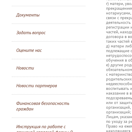
г) матери, ув
прекращением
нотариусами,
Документы
связи с прек
деятельность
регистрации 
частей, наход
Задать вопрос
договора в во
таких частей 
д) матери ли
Оцените нас
подлежащие о
нетрудоспосо
обучения в о
е) другие ро
Новости
обязательном
с материнство
родительских
недееспособн
Новости партнеров
воспитывать 
наказание в 
подозреваемы
или от защиты
Финансовая безопасность
организаций,
граждан
организаций;
Лицам, указан
по уходу за 
Инструкция по работе с
Право на ежем
находящееся 