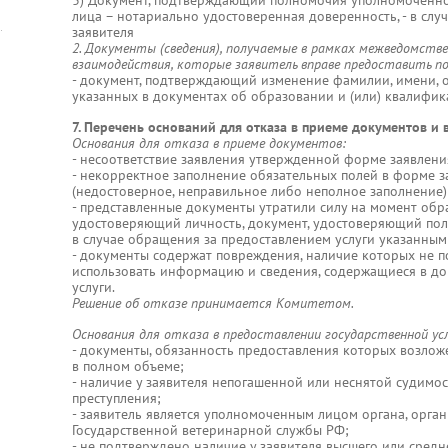
3) Документ, подтверждающий полномочия уполномоченно
лица – нотариально удостоверенная доверенность, - в сл
заявителя
2. Документы (сведения), получаемые в рамках межведомств
взаимодействия, которые заявитель вправе предоставить п
- документ, подтверждающий изменение фамилии, имени, от
указанных в документах об образовании и (или) квалифик
7. Перечень оснований для отказа в приеме документов и 
Основания для отказа в приеме документов:
- несоответствие заявления утвержденной форме заявлени
- некорректное заполнение обязательных полей в форме з
(недостоверное, неправильное либо неполное заполнение)
- представленные документы утратили силу на момент обра
удостоверяющий личность, документ, удостоверяющий пол
в случае обращения за предоставлением услуги указанным
- документы содержат повреждения, наличие которых не п
использовать информацию и сведения, содержащиеся в до
услуги.
Решение об отказе принимается Комитетом.
Основания для отказа в предоставлении государственной усл
- документы, обязанность предоставления которых возложе
в полном объеме;
- наличие у заявителя непогашенной или неснятой судимо
преступления;
- заявитель является уполномоченным лицом органа, орган
Государственной ветеринарной службы РФ;
- не подтверждено наличие у заявителя высшего или средн