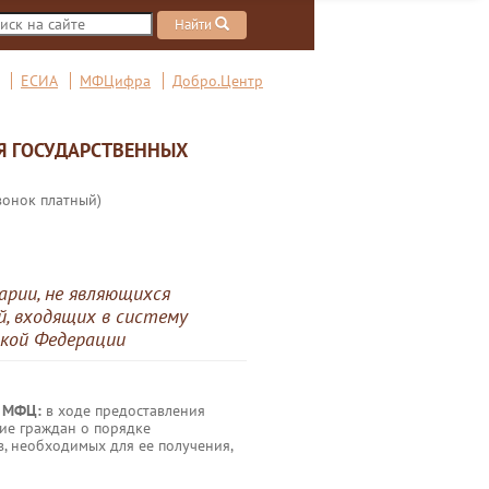
Найти
ЕСИА
МФЦифра
Добро.Центр
Я ГОСУДАРСТВЕННЫХ
вонок платный)
рии, не являющихся
й, входящих в систему
ской Федерации
в МФЦ:
в ходе предоставления
ие граждан о порядке
в, необходимых для ее получения,