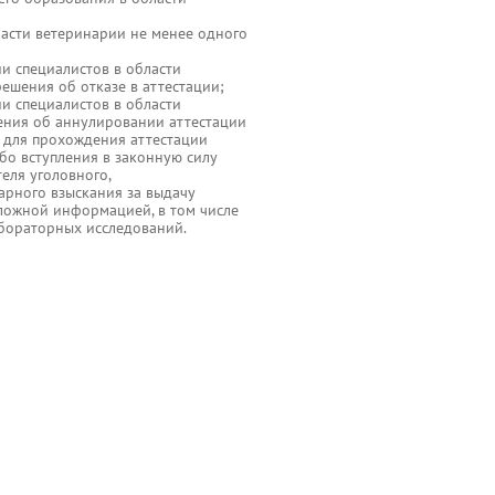
ласти ветеринарии не менее одного
ии специалистов в области
ешения об отказе в аттестации;
ии специалистов в области
шения об аннулировании аттестации
 для прохождения аттестации
о вступления в законную силу
еля уголовного,
рного взыскания за выдачу
ложной информацией, в том числе
бораторных исследований.