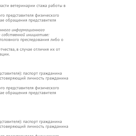
ласти ветеринарии стажа работы в
го представителя физического
учае обращения представителя
енного информационного
о собственной инициативе:
 уголовного преследования либо о
чества, в случае отличия их от
ации.
дставителя): паспорт гражданина
достоверяющий личность гражданина
го представителя физического
учае обращения представителя
дставителя): паспорт гражданина
достоверяющий личность гражданина