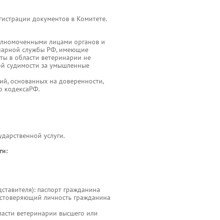
гистрации документов в Комитете.
полномоченными лицами органов и
инарной службы РФ, имеющие
ты в области ветеринарии не
той судимости за умышленные
ий, основанных на доверенности,
о кодексаРФ.
ударственной услуги.
ги:
дставителя): паспорт гражданина
достоверяющий личность гражданина
ласти ветеринарии высшего или