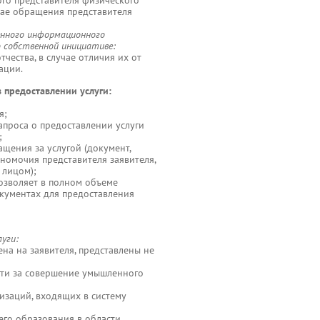
го представителя физического
учае обращения представителя
енного информационного
о собственной инициативе:
чества, в случае отличия их от
ации.
в предоставлении услуги:
я;
апроса о предоставлении услуги
;
щения за услугой (документ,
номочия представителя заявителя,
 лицом);
озволяет в полном объеме
кументах для предоставления
уги:
на на заявителя, представлены не
сти за совершение умышленного
изаций, входящих в систему
его образования в области