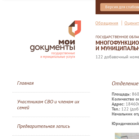
Версия для слабо
Обращения
Оценит
ГОСУДАРСТВЕННОЕ ОБЛ
МНОГОФУНКЦИОН
И МУНИЦИПАЛЬН
122 добавочный номер
Главная
Отделение
Площадь:
860,
Количество о
Участникам СВО и членам их
Адрес:
184606
семей
Тел.:
122 (доб
Начальник от
Юридический
Предварительная запись