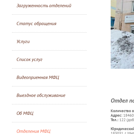
Загруженность отделений
Статус обращения
Услуги
Список услуг
Видеоприемная МФЦ
Выездное обслуживание
Отдел по
Количество о
Об МФЦ
Адрес:
184603,
Тел.:
122 (доб
Юридический
Отделения МФЦ
183031, г. Мур