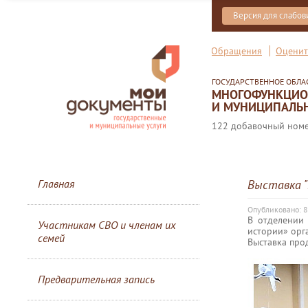
Версия для слабо
Обращения
Оценит
ГОСУДАРСТВЕННОЕ ОБЛ
МНОГОФУНКЦИОН
И МУНИЦИПАЛЬН
122 добавочный номер
Главная
Выставка "
Опубликовано: 
В отделении
Участникам СВО и членам их
истории» орг
семей
Выставка про
Предварительная запись