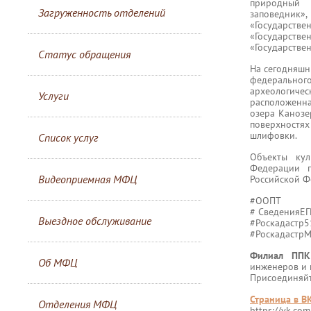
природный 
Загруженность отделений
заповедник»
«Государст
«Государств
«Государстве
Статус обращения
На сегодняшн
федерального
археологическ
Услуги
расположенна
озера Канозе
поверхностях
шлифовки.
Список услуг
Объекты кул
Федерации п
Видеоприемная МФЦ
Российской Ф
#ООПТ
# СведенияЕ
Выездное обслуживание
#Роскадастр5
#Роскадастр
Филиал ППК
Об МФЦ
инженеров и 
Присоединяйте
Страница в В
Отделения МФЦ
https://vk.co