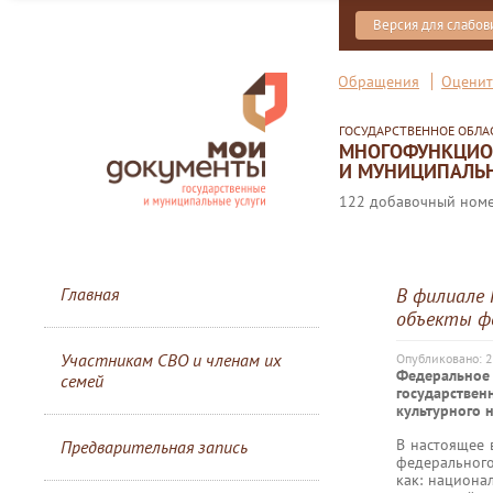
Версия для слабо
Обращения
Оценит
ГОСУДАРСТВЕННОЕ ОБЛ
МНОГОФУНКЦИОН
И МУНИЦИПАЛЬН
122 добавочный номер
Главная
В филиале 
объекты фе
Участникам СВО и членам их
Опубликовано: 2
Федерально
семей
государстве
культурного 
В настоящее 
Предварительная запись
федерального
как: национа