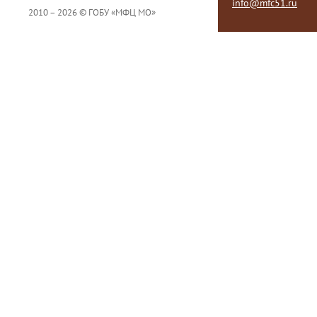
info@mfc51.ru
2010 – 2026 © ГОБУ «МФЦ МО»