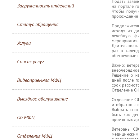
Подать заяв
Загруженность отделений
на портале г
Чтобы получи
прохождения 
Статус обращения
Продолжител
исходя из ди
лечебную фи
мероприятия.
Услуги
Длительность
раз в кален
обеспечивает
Список услуг
Важно: ветер
внеочередное
Решение о н
Видеоприемная МФЦ
дней после п
срок рассмот
Отделение СФ
Выездное обслуживание
Отделение СФ
и обратно лю
Выбрать спо
быть как де
Об МФЦ
проездных до
Ветераны СВ
медицинским 
Отделения МФЦ
с сопровожда