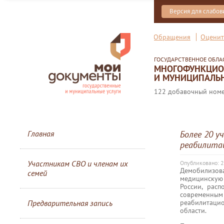
Версия для слабо
Обращения
Оценит
ГОСУДАРСТВЕННОЕ ОБЛ
МНОГОФУНКЦИОН
И МУНИЦИПАЛЬН
122 добавочный номер
Главная
Более 20 у
реабилита
Участникам СВО и членам их
Опубликовано: 2
Демобилизо
семей
медицинскую
России, рас
современны
реабилитаци
Предварительная запись
области.