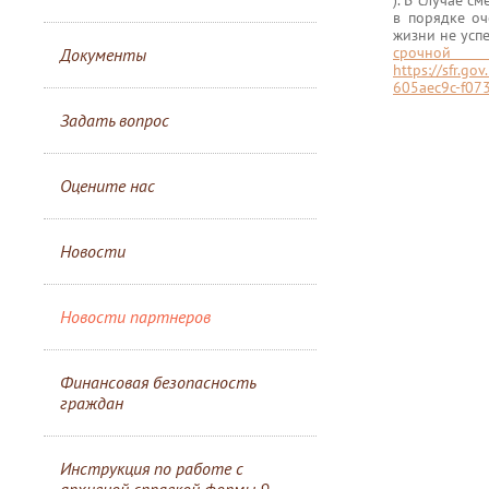
в порядке оч
жизни не усп
сро
Документы
https://sfr.g
605aec9c-f07
Задать вопрос
Оцените нас
Новости
Новости партнеров
Финансовая безопасность
граждан
Инструкция по работе с