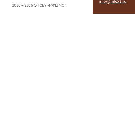
info@mfc51.ru
2010 – 2026 © ГОБУ «МФЦ МО»