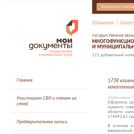
Версия для слабо
Обращения
Оценит
ГОСУДАРСТВЕННОЕ ОБЛ
МНОГОФУНКЦИОН
И МУНИЦИПАЛЬН
122 добавочный номер
Главная
1738 клиен
накопления
Участникам СВО и членам их
Опубликовано: 1
Оформить ср
семей
нужного ста
области наз
174492,62 тыс
Предварительная запись
В отличие о
ежемесячной 