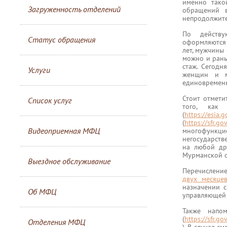
именно тако
Загруженность отделений
обращений в
непродолжите
По дейст
Статус обращения
оформляются 
лет, мужчины
можно и рань
стаж. Сегодн
Услуги
женщин и м
единовременн
Стоит отмети
Список услуг
того, как
(
https://esia.g
(
https://sfr.g
Видеоприемная МФЦ
многофункци
негосударств
на любой др
Мурманской о
Выездное обслуживание
Перечисление
двух месяце
назначении с
Об МФЦ
управляющей 
Также напо
(
https://sfr.
Отделения МФЦ
). В случае 